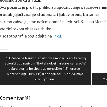
Biološku zbirku u Tuzli
.
Ova posjeta je pružila priliku za upoznavanje s raznovrsnim
produbljujući znanje studenata i ljubav prema botanici.
Iskreno zahvaljujemo našem domaćinu Mr. sci. Kasimu Memiću
podršci tokom obilaska zbirke.
Više fotografija pogledajte na
linku
.
Navigacija
Učešće na Naučno-stručnom simpoziju i edukativnoj
članaka
radionici pod nazivom “Biotehnolozi naredne generacije”
u Sarajevu na Institutu za genetičko inžinjerstvo i
biotehnologiju (INGEB) u periodu od 22. do 23. maja
2025. godine.
“1
Komentariši