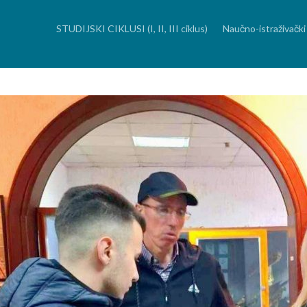
Skip
to
content
STUDIJSKI CIKLUSI (I, II, III ciklus)
Naučno-istraživački