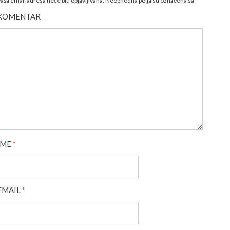
aša email adresa neće biti objavljivana.
Neophodna polja su označena sa
*
KOMENTAR
IME
*
EMAIL
*