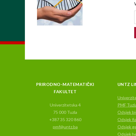
PRIRODNO-MATEMATIČKI
UNTZ L
FAKULTET
Univerzite
Univerzitetska 4
PMF Tuzl
75 000 Tuzla
Odsjek bi
+387 35 320 860
Odsjek fiz
pmf@untz.ba
Odsjek ge
Odsjek he