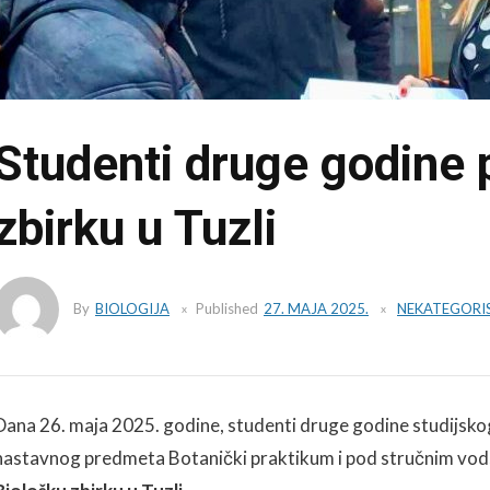
Studenti druge godine p
zbirku u Tuzli
By
BIOLOGIJA
Published
27. MAJA 2025.
NEKATEGORI
Dana 26. maja 2025. godine, studenti druge godine studijskog
nastavnog predmeta Botanički praktikum i pod stručnim vodst