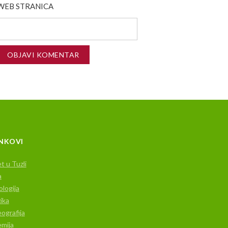
WEB STRANICA
INKOVI
t u Tuzli
a
ologija
ika
ografija
mija