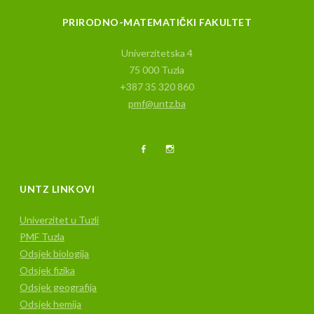
PRIRODNO-MATEMATIČKI FAKULTET
Univerzitetska 4
75 000 Tuzla
+387 35 320 860
pmf@untz.ba
Facebook
Instagram
UNTZ LINKOVI
Univerzitet u Tuzli
PMF Tuzla
Odsjek biologija
Odsjek fizika
Odsjek geografija
Odsjek hemija