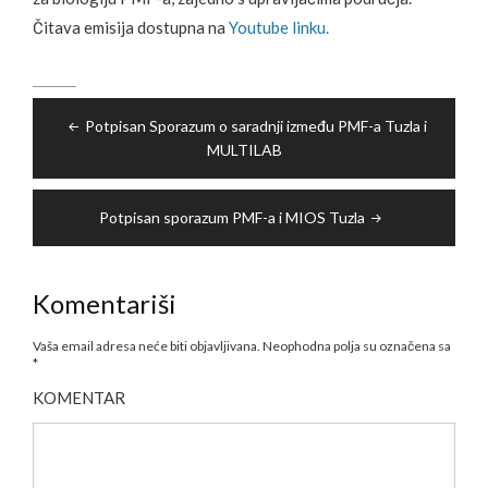
Čitava emisija dostupna na
Youtube linku.
Navigacija
Potpisan Sporazum o saradnji između PMF-a Tuzla i
članaka
MULTILAB
Potpisan sporazum PMF-a i MIOS Tuzla
Komentariši
Vaša email adresa neće biti objavljivana.
Neophodna polja su označena sa
*
KOMENTAR