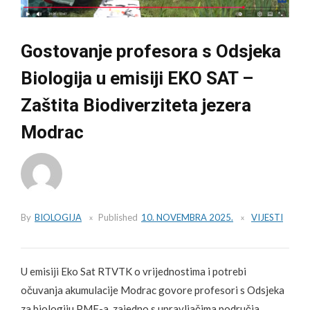
Gostovanje profesora s Odsjeka
Biologija u emisiji EKO SAT –
Zaštita Biodiverziteta jezera
Modrac
By
BIOLOGIJA
Published
10. NOVEMBRA 2025.
VIJESTI
U emisiji Eko Sat RTVTK o vrijednostima i potrebi
očuvanja akumulacije Modrac govore profesori s Odsjeka
za biologiju PMF-a, zajedno s upravljačima područja.